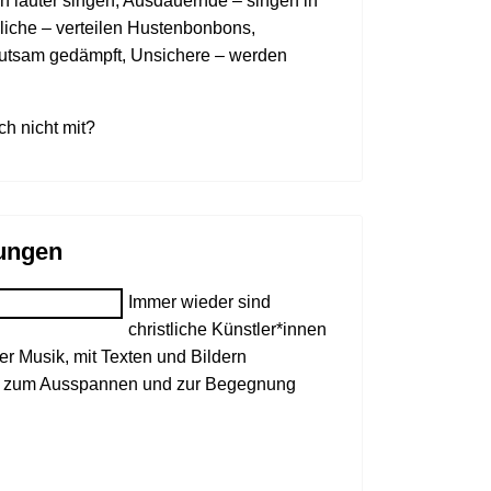
en lauter singen, Ausdauernde – singen in
iche – verteilen Hustenbonbons,
utsam gedämpft, Unsichere – werden
h nicht mit?
ungen
Immer wieder sind
christliche Künstler*innen
rer Musik, mit Texten und Bildern
it zum Ausspannen und zur Begegnung