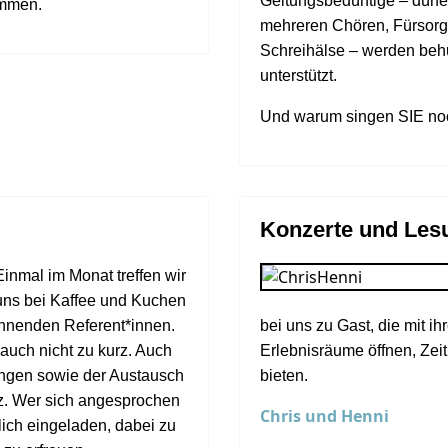
Geltungsbedürftige – dürf
ommen.
mehreren Chören, Fürsorgl
Schreihälse – werden beh
unterstützt.
Und warum singen SIE noc
Konzerte und Les
Einmal im Monat treffen wir
uns bei Kaffee und Kuchen
nnenden Referent*innen.
bei uns zu Gast, die mit ih
auch nicht zu kurz. Auch
Erlebnisräume öffnen, Ze
ngen sowie der Austausch
bieten.
z. Wer sich angesprochen
Chris und Henni
lich eingeladen, dabei zu